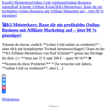
Kurs
KI Meisterkurs
Online Geld verdienen
Online-Business
starten
Ralf Schmitz Affiliate König
🚀KI-Meisterkurs: Baue dir ein
profitables Online-Business mit Affiliate Marketing auf – jetzt 90 %
günstiger!
🚀KI-Meisterkurs: Baue dir ein profitables Online-
Business mit Affiliate Marketing auf – jetzt 90 %
günstiger!
Träumst du davon, endlich **echtes Geld online zu verdienen** –
ohne dich mit komplizierter Technik herumzuschlagen? Dann ist der
**KI-Affiliate-Meisterkurs von Ralf Schmitz** genau das Richtige
für dich. 👉 **Jetzt nur 37 € statt 399 € – spare 90 %!** ❌
**Kennst du diese Probleme?** * Du versuchst seit Jahren,
**online Geld zu verdienen**, aber […]
Email
Facebook
Twitter
Pinterest
Teilen
Weiterlesen