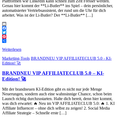
Plattformen wie LinkedIn kann schnell zum Zeit Fresser werden.
Genau hier kommt der **Li-Butler** ins Spiel – dein persönlicher,
automatisierter Vertriebsassistent, der rund um die Uhr für dich
arbeitet. Was ist der Li-Butler? Der **Li-Butler** […]
Email
Facebook
Twitter
Pinterest
Teilen
Weiterlesen
Marketing-Tools
BRANDNEU VIP AFFILIATECLUB 5.0 - KI-
Edition! 🚀
BRANDNEU VIP AFFILIATECLUB 5.0 – KI-
Edition! 🚀
Mit der brandneuen KI-Edition gibt es nicht nur jede Menge
Neuerungen, sondern auch eine wahnsinnige Chance, schon beim
Launch richtig durchzustarten. Halte dich bereit, denn hier kommt,
was dich erwartet: 🔥 Neu im VIP AFFILIATECLUB 5.0: 🔥 1️. KI
Affiliate Influencer – ohne dich selbst zu zeigen! 2️. Social Media
Affiliate Strategie – Schnelle erste […]