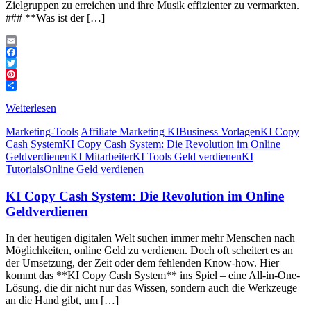
Zielgruppen zu erreichen und ihre Musik effizienter zu vermarkten.
### **Was ist der […]
Email
Facebook
Twitter
Pinterest
Teilen
Weiterlesen
Marketing-Tools
Affiliate Marketing KI
Business Vorlagen
KI Copy
Cash System
KI Copy Cash System: Die Revolution im Online
Geldverdienen
KI Mitarbeiter
KI Tools Geld verdienen
KI
Tutorials
Online Geld verdienen
KI Copy Cash System: Die Revolution im Online
Geldverdienen
In der heutigen digitalen Welt suchen immer mehr Menschen nach
Möglichkeiten, online Geld zu verdienen. Doch oft scheitert es an
der Umsetzung, der Zeit oder dem fehlenden Know-how. Hier
kommt das **KI Copy Cash System** ins Spiel – eine All-in-One-
Lösung, die dir nicht nur das Wissen, sondern auch die Werkzeuge
an die Hand gibt, um […]