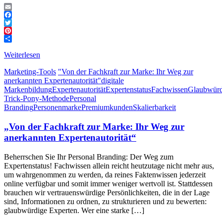
Email
Facebook
Twitter
Pinterest
Teilen
Weiterlesen
Marketing-Tools
"Von der Fachkraft zur Marke: Ihr Weg zur
anerkannten Expertenautorität"
digitale
Markenbildung
Expertenautorität
Expertenstatus
Fachwissen
Glaubwürd
Trick-Pony-Methode
Personal
Branding
Personenmarke
Premiumkunden
Skalierbarkeit
„Von der Fachkraft zur Marke: Ihr Weg zur
anerkannten Expertenautorität“
Beherrschen Sie Ihr Personal Branding: Der Weg zum
Expertenstatus! Fachwissen allein reicht heutzutage nicht mehr aus,
um wahrgenommen zu werden, da reines Faktenwissen jederzeit
online verfügbar und somit immer weniger wertvoll ist. Stattdessen
brauchen wir vertrauenswürdige Persönlichkeiten, die in der Lage
sind, Informationen zu ordnen, zu strukturieren und zu bewerten:
glaubwürdige Experten. Wer eine starke […]