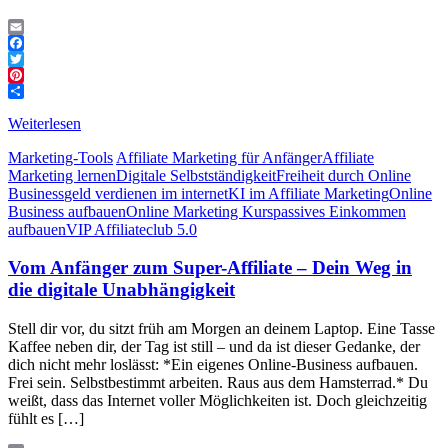
Email
Facebook
Twitter
Pinterest
Teilen
Weiterlesen
Marketing-Tools
Affiliate Marketing für Anfänger
Affiliate
Marketing lernen
Digitale Selbstständigkeit
Freiheit durch Online
Business
geld verdienen im internet
KI im Affiliate Marketing
Online
Business aufbauen
Online Marketing Kurs
passives Einkommen
aufbauen
VIP Affiliateclub 5.0
Vom Anfänger zum Super-Affiliate – Dein Weg in
die digitale Unabhängigkeit
Stell dir vor, du sitzt früh am Morgen an deinem Laptop. Eine Tasse
Kaffee neben dir, der Tag ist still – und da ist dieser Gedanke, der
dich nicht mehr loslässt: *Ein eigenes Online-Business aufbauen.
Frei sein. Selbstbestimmt arbeiten. Raus aus dem Hamsterrad.* Du
weißt, dass das Internet voller Möglichkeiten ist. Doch gleichzeitig
fühlt es […]