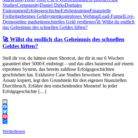
Studies
Community
Daniel Dirks
Digitales
Einkommen
Erfolgsgeschichte
Erfolgstraining
Finanzielle
Freiheit
geheimes Geldsystem
kostenloses Webinar
Lead-Funnel
Live-
Demo
online marketing
schnelles Geld verdienen
🚀 Willst du endlich
das Geheimnis des schnellen Geldes lüften?
🚀 Willst du endlich das Geheimnis des schnellen
Geldes lüften?
Stell dir vor, du hättest einen Shortcut, der dir in nur 6 Wochen
garantiert über 5000 € einbringt – und das alles basierend auf einem
erprobten System, das bereits zahllose Erfolgsgeschichten
geschrieben hat. Exklusive Case Studies beweisen: Wer diesen
Ansatz kopiert, legt den Grundstein für den eigenen finanziellen
Durchbruch. Erfahre den entscheidenden Moment! In jeder
Erfolgsgeschichte […]
Email
Facebook
Twitter
Pinterest
Teilen
Weiterlesen