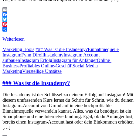
Email
Facebook
Twitter
Pinterest
Teilen
Weiterlesen
Marketing-Tools
### Was ist die Instademy?
Einnahmequelle
Instagram
Fynn Diroll
Instademy
Instagram Account
aufbauen
Instagram Erfolg
Instagram für Anfänger
Online-
Business
Profitables Online-Geschäft
Social Media
Marketing
Vierstellige Umsätze
### Was ist die Instademy?
Die Instademy ist der Schlüssel zu deinem Erfolg auf Instagram! Mit
diesem umfassenden Kurs lernst du Schritt für Schritt, wie du deinen
Instagram-Account von Grund auf in eine hochprofitable
Einnahmequelle verwandeln kannst. Alles, was du benötigst, ist ein
Smartphone und eine Internetverbindung. Egal, ob du Anfänger bist,
bereits einen Instagram-Account hast oder dein Einkommen erhöhen
[…]