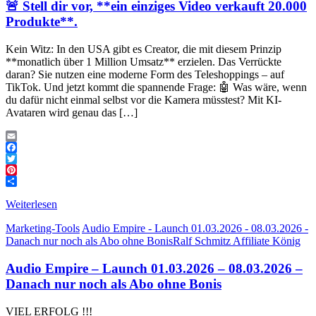
🚨 Stell dir vor, **ein einziges Video verkauft 20.000
Produkte**.
Kein Witz: In den USA gibt es Creator, die mit diesem Prinzip
**monatlich über 1 Million Umsatz** erzielen. Das Verrückte
daran? Sie nutzen eine moderne Form des Teleshoppings – auf
TikTok. Und jetzt kommt die spannende Frage: 🤖 Was wäre, wenn
du dafür nicht einmal selbst vor die Kamera müsstest? Mit KI-
Avataren wird genau das […]
Email
Facebook
Twitter
Pinterest
Teilen
Weiterlesen
Marketing-Tools
Audio Empire - Launch 01.03.2026 - 08.03.2026 -
Danach nur noch als Abo ohne Bonis
Ralf Schmitz Affiliate König
Audio Empire – Launch 01.03.2026 – 08.03.2026 –
Danach nur noch als Abo ohne Bonis
VIEL ERFOLG !!!