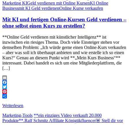
Marketing KI
Geld verdienen mit Online Kursen
KI Online
Business
mit KI Geld verdienen
Online Kurse verkaufen
Mit KI und fertigen Online-Kursen Geld verdienen –
ohne selbst einen Kurs zu erstellen?
**Online Geld verdienen mit künstlicher Intelligenz** ist
inzwischen ein riesiges Thema. Doch viele Einsteiger stehen vor
demselben Problem: „Ich würde gerne einen Online-Kurs verkaufen
– aber was soll ich überhaupt anbieten und wie erstelle ich so einen
Kurs?“ Genau an diesem Punkt wird **„Mein Kurs Business“**
interessant. Dabei handelt es sich um eine Mitgliederplattform, die
[…]
Email
Facebook
Twitter
Pinterest
Teilen
Weiterlesen
Marketing-Tools
**ein einziges Video verkauft 20.000
Produkte**.
Ralf Schmitz Affiliate König
tikfluencer
🚨 Stell dir vor