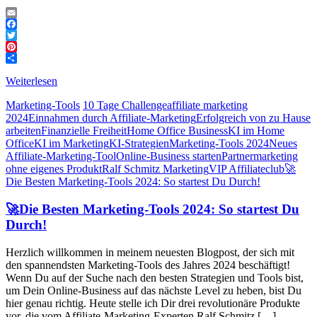
Email
Facebook
Twitter
Pinterest
Teilen
Weiterlesen
Marketing-Tools
10 Tage Challenge
affiliate marketing
2024
Einnahmen durch Affiliate-Marketing
Erfolgreich von zu Hause
arbeiten
Finanzielle Freiheit
Home Office Business
KI im Home
Office
KI im Marketing
KI-Strategien
Marketing-Tools 2024
Neues
Affiliate-Marketing-Tool
Online-Business starten
Partnermarketing
ohne eigenes Produkt
Ralf Schmitz Marketing
VIP Affiliateclub
🚀
Die Besten Marketing-Tools 2024: So startest Du Durch!
🚀Die Besten Marketing-Tools 2024: So startest Du
Durch!
Herzlich willkommen in meinem neuesten Blogpost, der sich mit
den spannendsten Marketing-Tools des Jahres 2024 beschäftigt!
Wenn Du auf der Suche nach den besten Strategien und Tools bist,
um Dein Online-Business auf das nächste Level zu heben, bist Du
hier genau richtig. Heute stelle ich Dir drei revolutionäre Produkte
vor, die vom Affiliate-Marketing-Experten Ralf Schmitz […]