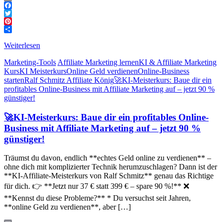
Email
Facebook
Twitter
Pinterest
Teilen
Weiterlesen
Marketing-Tools
Affiliate Marketing lernen
KI & Affiliate Marketing
Kurs
KI Meisterkurs
Online Geld verdienen
Online-Business
starten
Ralf Schmitz Affiliate König
🚀KI-Meisterkurs: Baue dir ein
profitables Online-Business mit Affiliate Marketing auf – jetzt 90 %
günstiger!
🚀KI-Meisterkurs: Baue dir ein profitables Online-
Business mit Affiliate Marketing auf – jetzt 90 %
günstiger!
Träumst du davon, endlich **echtes Geld online zu verdienen** –
ohne dich mit komplizierter Technik herumzuschlagen? Dann ist der
**KI-Affiliate-Meisterkurs von Ralf Schmitz** genau das Richtige
für dich. 👉 **Jetzt nur 37 € statt 399 € – spare 90 %!** ❌
**Kennst du diese Probleme?** * Du versuchst seit Jahren,
**online Geld zu verdienen**, aber […]