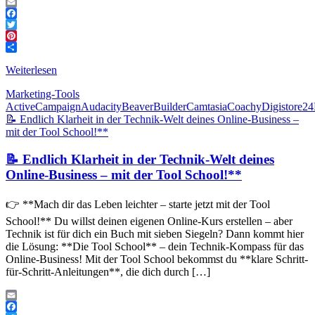
Email
Facebook
Twitter
Pinterest
Teilen
Weiterlesen
Marketing-Tools
ActiveCampaign
Audacity
BeaverBuilder
Camtasia
Coachy
Digistore24
📝 Endlich Klarheit in der Technik-Welt deines Online-Business –
mit der Tool School!**
📝 Endlich Klarheit in der Technik-Welt deines
Online-Business – mit der Tool School!**
👉 **Mach dir das Leben leichter – starte jetzt mit der Tool
School!** Du willst deinen eigenen Online-Kurs erstellen – aber
Technik ist für dich ein Buch mit sieben Siegeln? Dann kommt hier
die Lösung: **Die Tool School** – dein Technik-Kompass für das
Online-Business! Mit der Tool School bekommst du **klare Schritt-
für-Schritt-Anleitungen**, die dich durch […]
Email