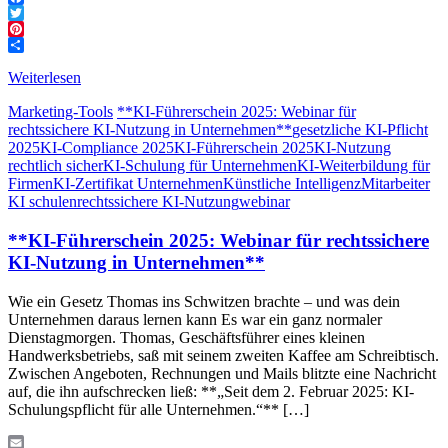
Facebook
Twitter
Pinterest
Teilen
Weiterlesen
Marketing-Tools
**KI-Führerschein 2025: Webinar für
rechtssichere KI-Nutzung in Unternehmen**
gesetzliche KI-Pflicht
2025
KI-Compliance 2025
KI-Führerschein 2025
KI-Nutzung
rechtlich sicher
KI-Schulung für Unternehmen
KI-Weiterbildung für
Firmen
KI-Zertifikat Unternehmen
Künstliche Intelligenz
Mitarbeiter
KI schulen
rechtssichere KI-Nutzung
webinar
**KI-Führerschein 2025: Webinar für rechtssichere
KI-Nutzung in Unternehmen**
Wie ein Gesetz Thomas ins Schwitzen brachte – und was dein
Unternehmen daraus lernen kann Es war ein ganz normaler
Dienstagmorgen. Thomas, Geschäftsführer eines kleinen
Handwerksbetriebs, saß mit seinem zweiten Kaffee am Schreibtisch.
Zwischen Angeboten, Rechnungen und Mails blitzte eine Nachricht
auf, die ihn aufschrecken ließ: **„Seit dem 2. Februar 2025: KI-
Schulungspflicht für alle Unternehmen.“** […]