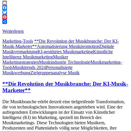
Email
Facebook
Twitter
Pinterest
Teilen
Weiterlesen
Marketing-Tools
**Die Revolution der Musikbranche: Der KI-
Musik-Marketer**
Automatisierung Musikpromotion
Digitale
Musikvermarktung
KI-gestütztes Musikmarketing
Künstliche
Intelligenz Musikmarketing
Musiker
Marketingstrategien
Musikindustrie Technologie
Musikmarketing-
Tools
Musiktrends 2024
Personalisierte
Musikwerbung
Zielgruppenanalyse Musik
**Die Revolution der Musikbranche: Der KI-Musik-
Marketer**
Die Musikbranche erlebt derzeit eine tiefgreifende Transformation,
die von technologischen Innovationen angetrieben wird. Eine der
aufregendsten Entwicklungen ist der Einsatz von Künstlicher
Intelligenz (KI) im Marketing, speziell im Bereich des
Musikmarketings. Diese Technologien bieten Musikern,
Produzenten und Plattenlabels völlig neue Möglichkeiten, ihre