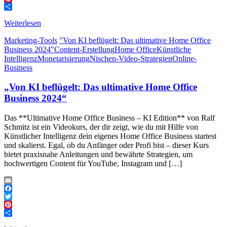
Pinterest
Teilen
Weiterlesen
Marketing-Tools
"Von KI beflügelt: Das ultimative Home Office
Business 2024"
Content-Erstellung
Home Office
Künstliche
Intelligenz
Monetarisierung
Nischen-Video-Strategien
Online-
Business
„Von KI beflügelt: Das ultimative Home Office
Business 2024“
Das **Ultimative Home Office Business – KI Edition** von Ralf
Schmitz ist ein Videokurs, der dir zeigt, wie du mit Hilfe von
Künstlicher Intelligenz dein eigenes Home Office Business startest
und skalierst. Egal, ob du Anfänger oder Profi bist – dieser Kurs
bietet praxisnahe Anleitungen und bewährte Strategien, um
hochwertigen Content für YouTube, Instagram und […]
Email
Facebook
Twitter
Pinterest
Teilen