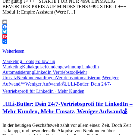
Uhr gültig 🎉 +++ STARTE FÜR NUR 499€ EINMALIG
BEVOR DER PREIS AUF MINDESTENS 999€ STEIGT +++
Modul 1: Empire Assistent (Wert: […]
Email
Facebook
Twitter
Pinterest
Teilen
Weiterlesen
Marketing-Tools
Follow-up
Marketing
Kaltakquise
Kundengewinnung
LinkedIn
Automatisierung
LinkedIn Vertriebstool
Mehr
Umsatz
Neukundenanfragen
Vertriebsautomatisierung
Weniger
Aufwand**
Weniger Aufwand💰
👉🏻Li-Butler: Dein 24/7-
Vertriebsprofi für LinkedIn - Mehr Kunden
👉🏻Li-Butler: Dein 24/7-Vertriebsprofi für LinkedIn –
Mehr Kunden, Mehr Umsatz, Weniger Aufwand💰
In der heutigen Geschäftswelt zählt vor allem eines: Zeit. Doch Zeit
ist knapp, und besonders die Akquise von Neukunden über