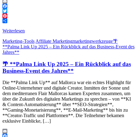
Email
Facebook
Twitter
Pinterest
Teilen
Weiterlesen
Marketing-Tools
Affiliate Marketing
marketingwerkzeuge
🌴
**Palma Link Up 2025 – Ein Rückblick auf das Business-Event des
Jahres**
🌴 **Palma Link Up 2025 – Ein Rückblick auf das
Business-Event des Jahres**
Die **Palma Link Up** auf Mallorca war ein echtes Highlight für
Online-Unternehmer und digitale Creator. Inmitten der Sonne und
dem mediterranen Flair Mallorcas kamen Experten zusammen, um
über die Zukunft des digitalen Marketings zu sprechen – von **KI
& Content-Automatisierung** über **SEO-Strategien**,
**Gaming-Monetarisierung**, **E-Mail-Marketing** bis hin zu
**Creator-Traffic und Plattformen**. Die Teilnehmer bekamen
exklusive Einblicke, […]
Email