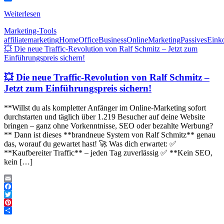
Teilen
Weiterlesen
Marketing-Tools
affiliatemarketing
HomeOfficeBusiness
OnlineMarketing
PassivesEin
💥 Die neue Traffic-Revolution von Ralf Schmitz – Jetzt zum
Einführungspreis sichern!
💥 Die neue Traffic-Revolution von Ralf Schmitz –
Jetzt zum Einführungspreis sichern!
**Willst du als kompletter Anfänger im Online-Marketing sofort
durchstarten und täglich über 1.219 Besucher auf deine Website
bringen – ganz ohne Vorkenntnisse, SEO oder bezahlte Werbung?
** Dann ist dieses **brandneue System von Ralf Schmitz** genau
das, worauf du gewartet hast! 🚀 Was dich erwartet: ✅
**Kaufbereiter Traffic** – jeden Tag zuverlässig ✅ **Kein SEO,
kein […]
Email
Facebook
Twitter
Pinterest
Teilen