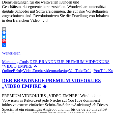
Dienstleistungen für die weltweiten Kunden und
Geschäftsmarktsegmente bereitzustellen. Wondershare unterstützt
digitale Schöpfer mit Softwarelösungen, die auf ihre Vorstellungen
zugeschnitten sind. Revolutionieren Sie die Erstellung von Inhalten
in den Bereichen Video, […]
Email
Facebook
Twitter
Pinterest
Teilen
Weiterlesen
Marketing-Tools
DER BRANDNEUE PREMIUM VIDEOKURS
"VIDEO EMPIRE 🔥
OnlineErfolg
VideoEmpire
videomarketing
YouTubeErfolg
YouTubeKu
DER BRANDNEUE PREMIUM VIDEOKURS
„VIDEO EMPIRE 🔥
PREMIUM VIDEOKURS „VIDEO EMPIRE“ Wie du ohne
Vorwissen in Rekordzeit jede Nische auf YouTube dominierst –
inklusive extrem einfacher Schritt-für-Schritt-Anleitung! 🎉 Dieses
Special ist ein einmaliges Angebot und nur bis 02.02.25 um 23.59