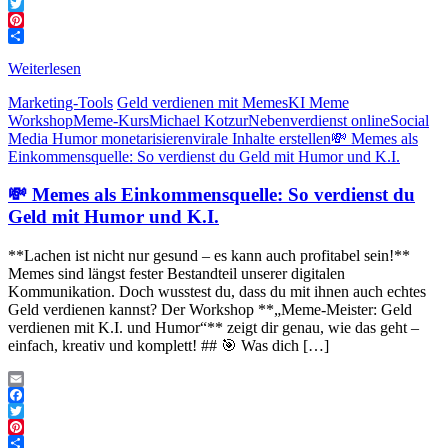
Facebook
Twitter
Pinterest
Teilen
Weiterlesen
Marketing-Tools
Geld verdienen mit Memes
KI Meme
Workshop
Meme-Kurs
Michael Kotzur
Nebenverdienst online
Social
Media Humor monetarisieren
virale Inhalte erstellen
💸 Memes als
Einkommensquelle: So verdienst du Geld mit Humor und K.I.
💸 Memes als Einkommensquelle: So verdienst du
Geld mit Humor und K.I.
**Lachen ist nicht nur gesund – es kann auch profitabel sein!**
Memes sind längst fester Bestandteil unserer digitalen
Kommunikation. Doch wusstest du, dass du mit ihnen auch echtes
Geld verdienen kannst? Der Workshop **„Meme-Meister: Geld
verdienen mit K.I. und Humor“** zeigt dir genau, wie das geht –
einfach, kreativ und komplett! ## 🎯 Was dich […]
Email
Facebook
Twitter
Pinterest