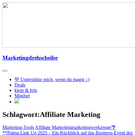
Zum
Inhalt
springen
Marketingdrehscheibe
💚 Unterstütze mich, wenn du magst :-)
Deals
klein & fein
Mindset
Schlagwort:Affiliate Marketing
Marketing-Tools
Affiliate Marketing
marketingwerkzeuge
🌴
**Palma Link Up 2025 – Ein Rückblick auf das Business-Event des