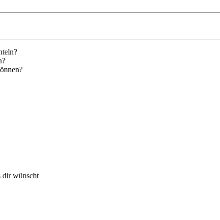
hteln?
n?
können?
 dir wünscht