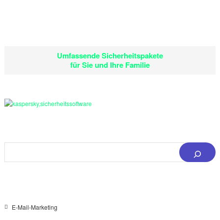
Umfassende Sicherheitspakete
für Sie und Ihre Familie
S
u
c
h
e
E-Mail-Marketing
n