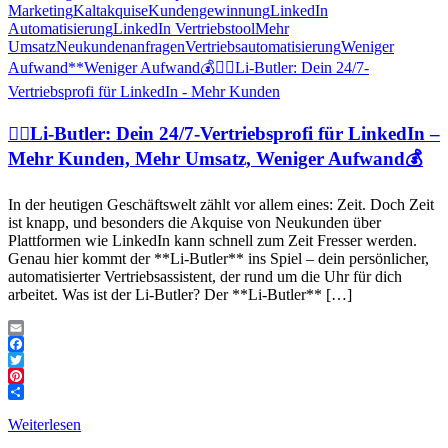
Marketing
Kaltakquise
Kundengewinnung
LinkedIn
Automatisierung
LinkedIn Vertriebstool
Mehr
Umsatz
Neukundenanfragen
Vertriebsautomatisierung
Weniger
Aufwand**
Weniger Aufwand💰
👉🏻Li-Butler: Dein 24/7-
Vertriebsprofi für LinkedIn - Mehr Kunden
👉🏻Li-Butler: Dein 24/7-Vertriebsprofi für LinkedIn –
Mehr Kunden, Mehr Umsatz, Weniger Aufwand💰
In der heutigen Geschäftswelt zählt vor allem eines: Zeit. Doch Zeit
ist knapp, und besonders die Akquise von Neukunden über
Plattformen wie LinkedIn kann schnell zum Zeit Fresser werden.
Genau hier kommt der **Li-Butler** ins Spiel – dein persönlicher,
automatisierter Vertriebsassistent, der rund um die Uhr für dich
arbeitet. Was ist der Li-Butler? Der **Li-Butler** […]
Email
Facebook
Twitter
Pinterest
Teilen
Weiterlesen