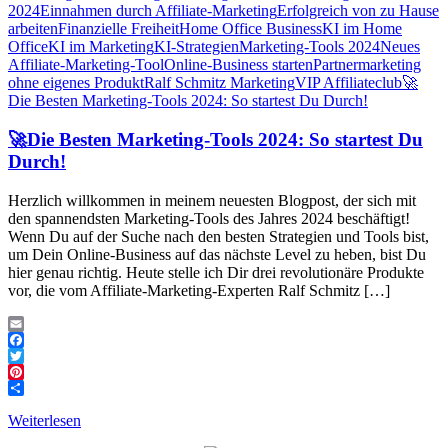
2024
Einnahmen durch Affiliate-Marketing
Erfolgreich von zu Hause
arbeiten
Finanzielle Freiheit
Home Office Business
KI im Home
Office
KI im Marketing
KI-Strategien
Marketing-Tools 2024
Neues
Affiliate-Marketing-Tool
Online-Business starten
Partnermarketing
ohne eigenes Produkt
Ralf Schmitz Marketing
VIP Affiliateclub
🚀
Die Besten Marketing-Tools 2024: So startest Du Durch!
🚀Die Besten Marketing-Tools 2024: So startest Du
Durch!
Herzlich willkommen in meinem neuesten Blogpost, der sich mit
den spannendsten Marketing-Tools des Jahres 2024 beschäftigt!
Wenn Du auf der Suche nach den besten Strategien und Tools bist,
um Dein Online-Business auf das nächste Level zu heben, bist Du
hier genau richtig. Heute stelle ich Dir drei revolutionäre Produkte
vor, die vom Affiliate-Marketing-Experten Ralf Schmitz […]
Email
Facebook
Twitter
Pinterest
Teilen
Weiterlesen