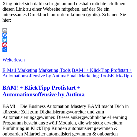
Xing bietet sich dafür sehr gut an und deshalb möchte ich Ihnen
diesen Link zu einer Webseite mitgeben, auf der Sie ein
interessantes Druckbuch anfordern können (gratis). Schauen Sie
hier:
Email
Facebook
Twitter
Pinterest
Teilen
Weiterlesen
E-Mail-Marketing
Marketing-Tools
BAM! + KlickTipp Profistart +
Automationsoffensive by Autima
Email Marketing Tools
Klick-Tipp
BAM! + KlickTipp Profistart +
Automationsoffensive by Autima
BAM! – Die Business Automation Mastery BAM! macht Dich in
kürzester Zeit zum Digitalisierungsvorreiter und zum
Automatisierungsgewinner. Dieses außergewöhnliche eLearning-
Programm besteht aus zwölf Modulen, die wir stetig erweitern:
Einführung in KlickTipp Kunden automatisiert gewinnen &
onboarden Mitarbeiter automatisiert gewinnen & onboarden